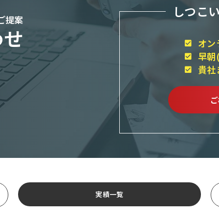
しつこ
ご提案
わせ
オン
早朝
貴社
ご
実績一覧