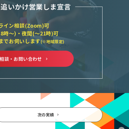
い追いかけ営業しま宣言
ライン相談(Zoom)可
(8時～)・夜間(～21時)可
までお伺いします
(※地域限定)
相談・お問い合わせ
次の実績