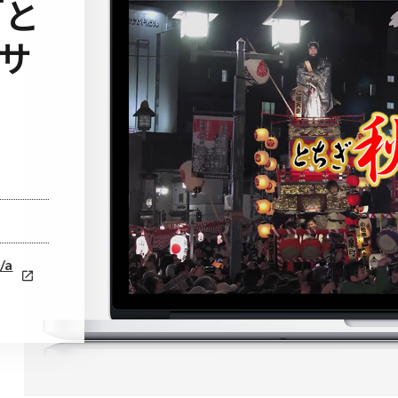
「と
サ
/a