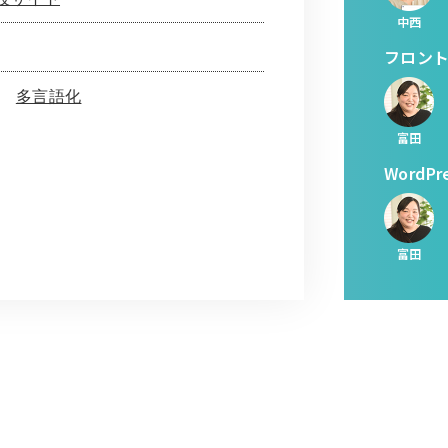
中西
フロン
多言語化
富田
WordP
富田