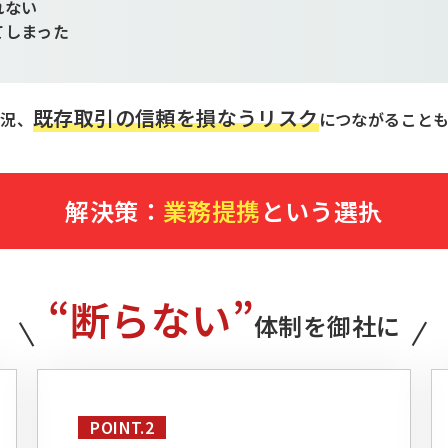
れない
てしまった
既存取引の信頼を損なうリスク
状況、
につながること
解決策：
業務提携
という選択
“断らない”
体制を御社に
POINT.2