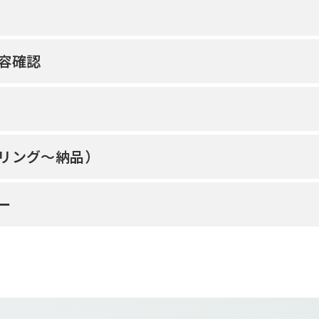
容確認
リング～納品）
ー