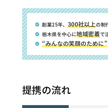
300社以上
創業25年、
の制
地域密着
栃木県を中心に
で
“みんなの笑顔のために”
提携の流れ