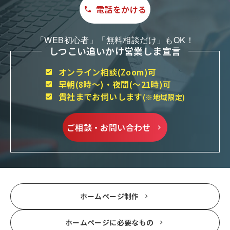
電話をかける
「WEB初心者」「無料相談だけ」もOK！
しつこい追いかけ営業しま宣言
オンライン相談(Zoom)可
早朝(8時～)・夜間(～21時)可
貴社までお伺いします
(※地域限定)
ご相談・お問い合わせ
ホームページ制作
ホームページに必要なもの