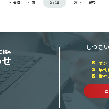
最初
前
2 / 18
次
最後
しつこ
ご提案
わせ
オン
早朝
貴社
ご