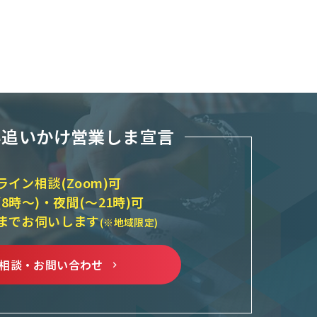
い追いかけ営業しま宣言
ライン相談(Zoom)可
(8時～)・夜間(～21時)可
までお伺いします
(※地域限定)
相談・お問い合わせ