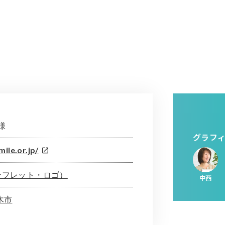
様
グラフ
ile.or.jp/
ンフレット・ロゴ）
中西
木市