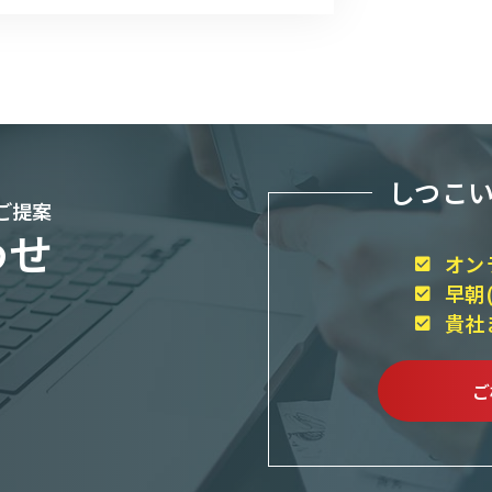
しつこ
ご提案
わせ
オン
早朝
貴社
ご