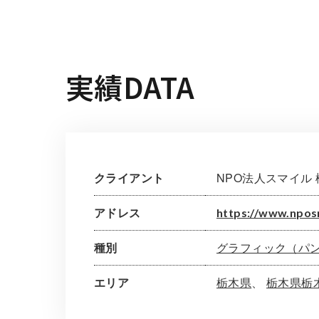
実績DATA
クライアント
NPO法人スマイル 
アドレス
https://www.nposm
種別
グラフィック（パ
エリア
栃木県
栃木県栃