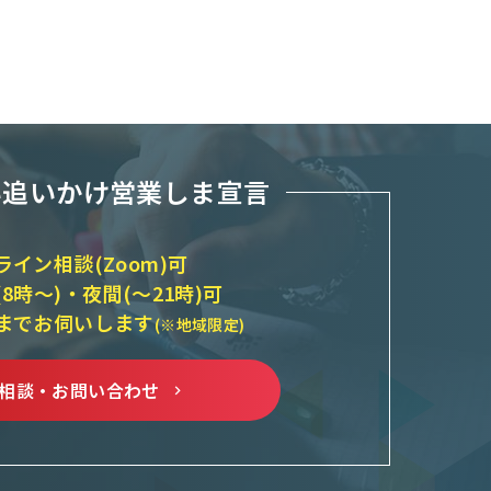
い追いかけ営業しま宣言
ライン相談(Zoom)可
(8時～)・夜間(～21時)可
までお伺いします
(※地域限定)
相談・お問い合わせ