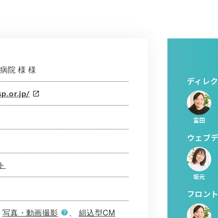
病院 様 様
ディレ
p.or.jp/
富田
ウェブ
ト
坂元
フロン
写真・動画撮影
組込型CM