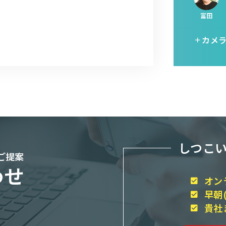
富田
カメ
しつこ
ご提案
わせ
オン
早朝
貴社