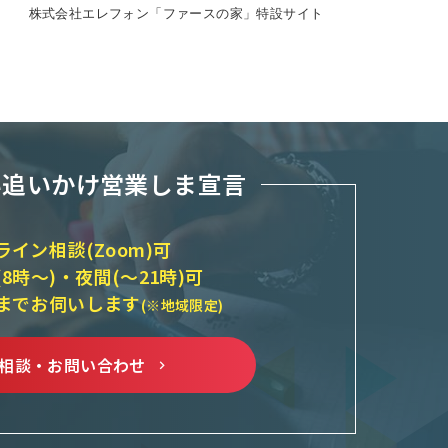
株式会社エレフォン「ファースの家」特設サイト
株
い追いかけ営業しま宣言
ライン相談(Zoom)可
(8時～)・夜間(～21時)可
までお伺いします
(※地域限定)
相談・お問い合わせ