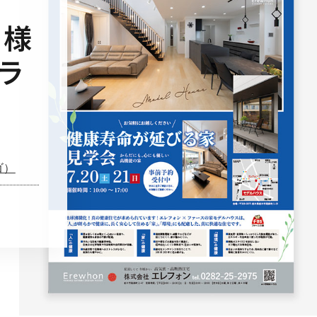
 様
ラ
ゴ）