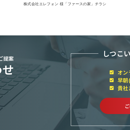
株式会社エレフォン 様「ファースの家」チラシ
しつこ
ご提案
わせ
オン
早朝
貴社
ご