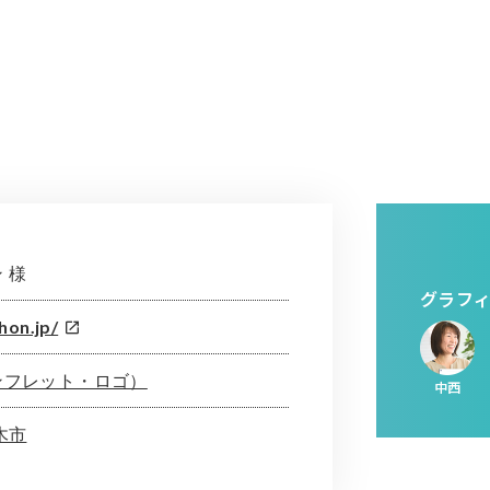
 様
グラフ
hon.jp/
ンフレット・ロゴ）
中西
木市