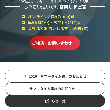
「WEB初心者」「無料相談だけ」もOK！
しつこい追いかけ営業しま宣言
オンライン相談(Zoom)可
早朝(8時～)・夜間(～21時)可
貴社までお伺いします
(※地域限定)
ご相談・お問い合わせ
2016年サマータイム終了のお知らせ
サマータイム実施のお知らせ
お知らせ一覧