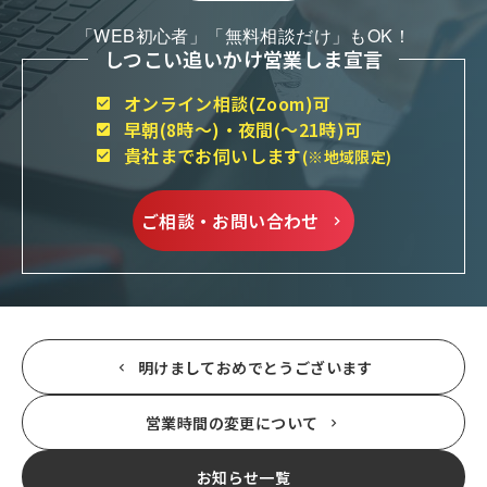
「WEB初心者」「無料相談だけ」もOK！
しつこい追いかけ営業しま宣言
オンライン相談(Zoom)可
早朝(8時～)・夜間(～21時)可
貴社までお伺いします
(※地域限定)
ご相談・お問い合わせ
明けましておめでとうございます
営業時間の変更について
お知らせ一覧