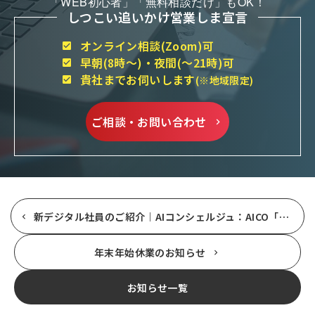
「WEB初心者」「無料相談だけ」もOK！
しつこい追いかけ営業しま宣言
オンライン相談(Zoom)可
早朝(8時～)・夜間(～21時)可
貴社までお伺いします
(※地域限定)
ご相談・お問い合わせ
新デジタル社員のご紹介｜AIコンシェルジュ：AICO「アイコ」
年末年始休業のお知らせ
お知らせ一覧