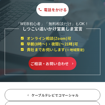
電話をかける
「WEB初心者」「無料相談だけ」もOK！
しつこい追いかけ営業しま宣言
オンライン相談(Zoom)可
早朝(8時～)・夜間(～21時)可
貴社までお伺いします
(※地域限定)
ご相談・お問い合わせ
ケーブルテレビでコマーシャル