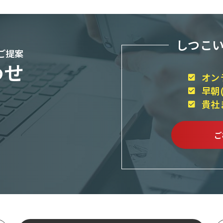
しつこ
ご提案
わせ
オン
早朝
貴社
ご